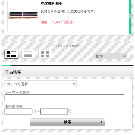
PASSIER 鐙革
良質な革を使用した丈夫な鐙革です。
価格： 26,400円(税込)
1 / 1ページ
（全6件）
商品検索
キーワード検索
価格帯検索
円 ～
円