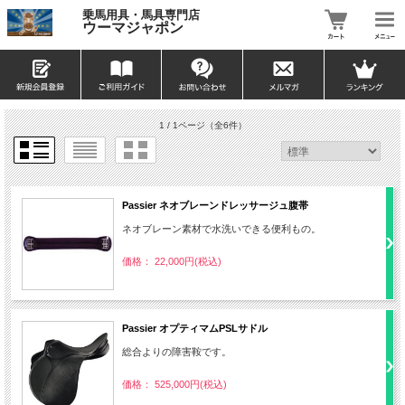
乗馬用具・馬具専門店
ウーマジャポン
1 / 1ページ
（全6件）
Passier ネオブレーンドレッサージュ腹帯
ネオブレーン素材で水洗いできる便利もの。
価格： 22,000円(税込)
Passier オプティマムPSLサドル
総合よりの障害鞍です。
価格： 525,000円(税込)