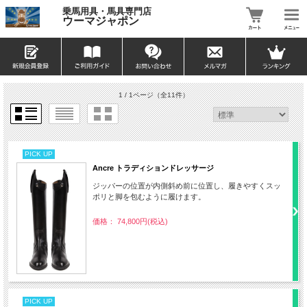
乗馬用具・馬具専門店
ウーマジャポン
1 / 1ページ
（全11件）
PICK UP
Ancre トラディションドレッサージ
ジッパーの位置が内側斜め前に位置し、履きやすくスッ
ポリと脚を包むように履けます。
価格： 74,800円(税込)
PICK UP