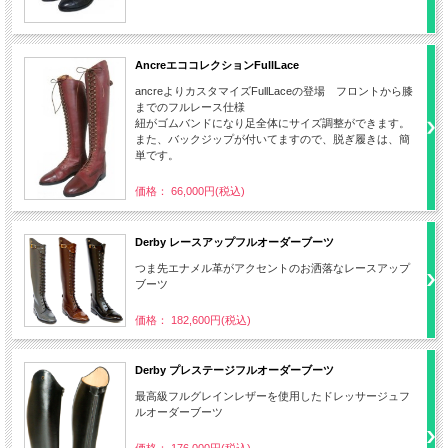
AncreエココレクションFullLace
ancreよりカスタマイズFullLaceの登場 フロントから膝
までのフルレース仕様
紐がゴムバンドになり足全体にサイズ調整ができます。
また、バックジップが付いてますので、脱ぎ履きは、簡
単です。
価格： 66,000円(税込)
Derby レースアップフルオーダーブーツ
つま先エナメル革がアクセントのお洒落なレースアップ
ブーツ
価格： 182,600円(税込)
Derby プレステージフルオーダーブーツ
最高級フルグレインレザーを使用したドレッサージュフ
ルオーダーブーツ
価格： 176,000円(税込)