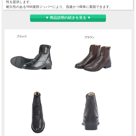
性を提供します。
耐久性のあるYKK後部ジッパーにより、迅速かつ簡単に着脱できます。
紐は飾りであり、調節はできません。
ラバーアウトソールは優れたグリップ力と耐久性を備えています。
▼ 商品説明の続きを見る ▼
パンチングされたトゥキャップ、ジッパーキーパー、そして後部の拍車レストが、
このブーツを洗練されたものに仕上げています。