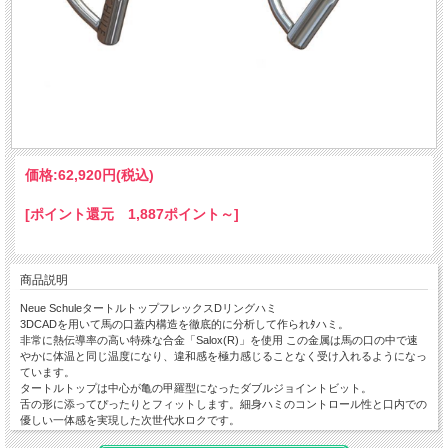
価格:
62,920円
(税込)
[ポイント還元 1,887ポイント～]
商品説明
Neue SchuleタートルトップフレックスDリングハミ
3DCADを用いて馬の口蓋内構造を徹底的に分析して作られﾀハミ。
非常に熱伝導率の高い特殊な合金「Salox(R)」を使用 この金属は馬の口の中で速
やかに体温と同じ温度になり、違和感を極力感じることなく受け入れるようになっ
ています。
タートルトップは中心が亀の甲羅型になったダブルジョイントビット。
舌の形に添ってぴったりとフィットします。細身ハミのコントロール性と口内での
優しい一体感を実現した次世代水ロクです。