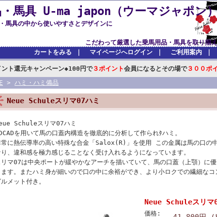
・馬具 U-ma japon（ウーマジャポン
品・馬具の中から使いやすさとデザインに
した乗馬用品・馬具を取り揃えており
カートをみる
｜
マイページへログイン
｜
ご利用案内
｜
イント還元キャンペーン◆100円で
３ポイント
会員になるとその場で
３００ポ
E
>
ハミ・ハミ備品
Neue Schuleスリマ07ハミ
eue Schuleスリマ07ハミ
3DCADを用いて馬の口蓋内構造を徹底的に分析して作られﾀハミ。
非常に熱伝導率の高い特殊な合金「Salox(R)」を使用 この金属は馬の口
なり、違和感を極力感じることなく受け入れるようになっています。
スリマ07は中央ポートが緩やかなアーチを描いていて、馬の口蓋（上顎）に
きます。またハミ身が細いので口の中に余裕ができ、より小ロクでの繊細なコ
グルメット付き。
Neue Schuleスリマ
価格:
41,800円 