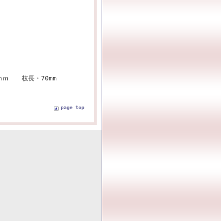
52ｍｍ 枝長・70mm
page top