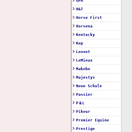
GPA
H&T
Horse First
Horsena
Kentucky
Kep
Leovet
LeMieux
Makebe
Majestys
Neue Schule
Passier
P＆L
Pikeur
Premier Equine
Prestige