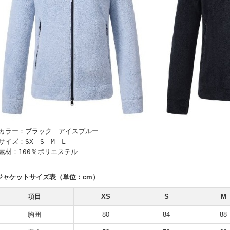
■カラー：ブラック アイスブルー
サイズ：SX S M L
■素材：100％ポリエステル
ジャケットサイズ表（単位：cm）
項目
XS
S
M
胸囲
80
84
88