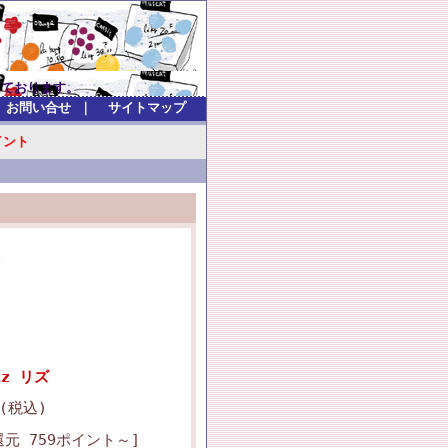
）
ます。
お問い合せ
｜
サイトマップ
イント
。
。
iz リズ
 (税込)
元 759ポイント～]