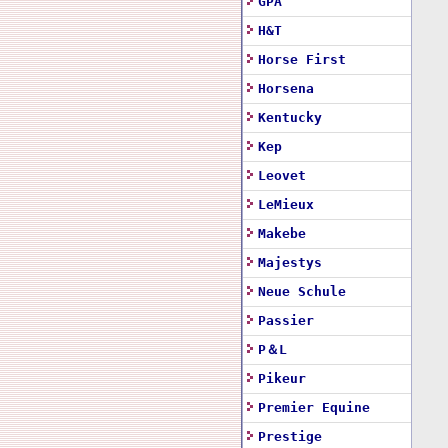
GPA
H&T
Horse First
Horsena
Kentucky
Kep
Leovet
LeMieux
Makebe
Majestys
Neue Schule
Passier
P＆L
Pikeur
Premier Equine
Prestige