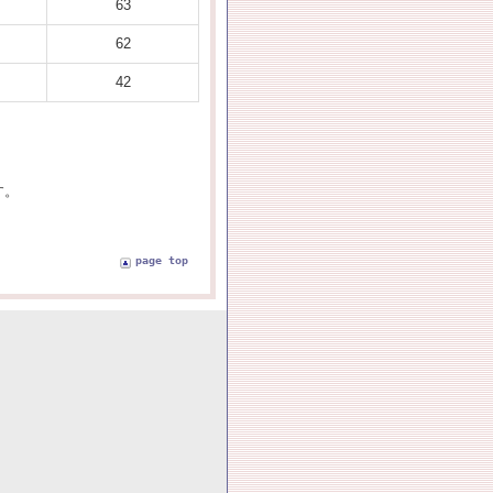
63
62
42
す。
page top