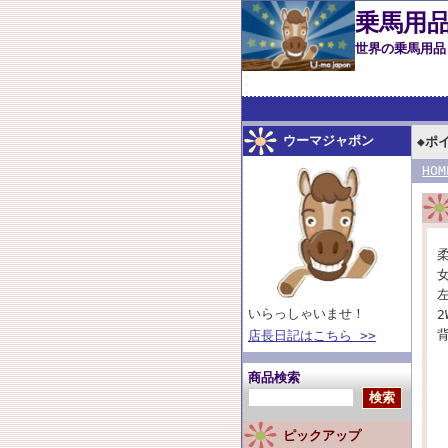
乗馬用品
世界の乗馬用
こだわって厳選
ウーマジャポン
◆ポ
HOM
いらっしゃいませ！
店長日記はこちら >>
商品検索
ピックアップ