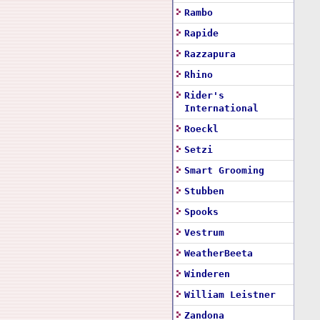
Rambo
Rapide
Razzapura
Rhino
Rider's
International
Roeckl
Setzi
Smart Grooming
Stubben
Spooks
Vestrum
WeatherBeeta
Winderen
William Leistner
Zandona