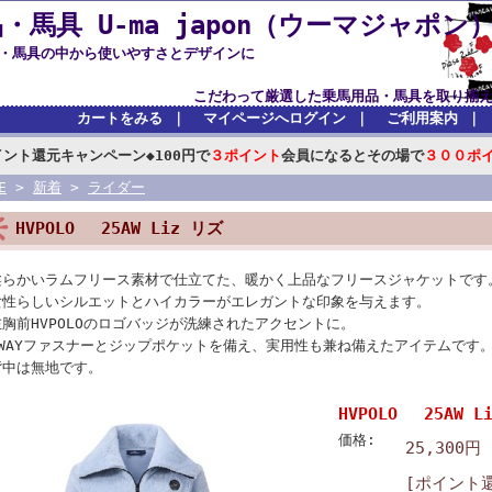
・馬具 U-ma japon（ウーマジャポン
品・馬具の中から使いやすさとデザインに
した乗馬用品・馬具を取り揃えており
カートをみる
｜
マイページへログイン
｜
ご利用案内
｜
イント還元キャンペーン◆100円で
３ポイント
会員になるとその場で
３００ポ
E
>
新着
>
ライダー
HVPOLO 25AW Liz リズ
柔らかいラムフリース素材で仕立てた、暖かく上品なフリースジャケットです
女性らしいシルエットとハイカラーがエレガントな印象を与えます。
左胸前HVPOLOのロゴバッジが洗練されたアクセントに。
2WAYファスナーとジップポケットを備え、実用性も兼ね備えたアイテムです
背中は無地です。
HVPOLO 25AW L
価格:
25,300円
[ポイント還