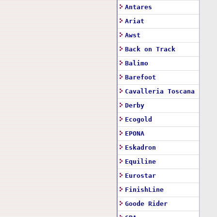
Antares
Ariat
Awst
Back on Track
Balimo
Barefoot
Cavalleria Toscana
Derby
Ecogold
EPONA
Eskadron
Equiline
Eurostar
FinishLine
Goode Rider