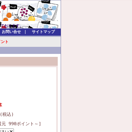
）
ます。
お問い合せ
｜
サイトマップ
イント
革
 (税込)
元 990ポイント～]