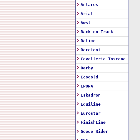
Antares
Ariat
Awst
Back on Track
Balimo
Barefoot
Cavalleria Toscana
Derby
Ecogold
EPONA
Eskadron
Equiline
Eurostar
FinishLine
Goode Rider