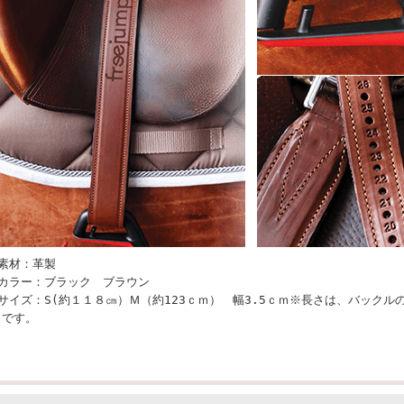
■素材：革製
■カラー：ブラック ブラウン
■サイズ：S(約１１８㎝）Ｍ（約123ｃｍ） 幅3.5ｃｍ※長さは、バック
さです。