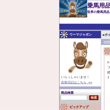
乗馬用品
世界の乗馬用
こだわって厳選
ウーマジャポン
◆ポ
HOM
F
いらっしゃいませ！
店長日記はこちら >>
商品検索
ピックアップ