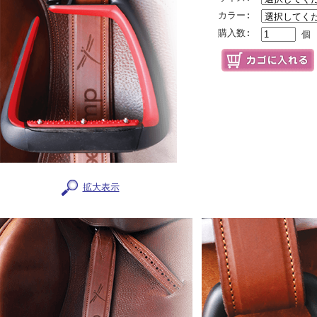
カラー:
購入数:
個
拡大表示