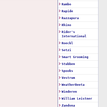
Rambo
Rapide
Razzapura
Rhino
Rider's
International
Roeckl
Setzi
Smart Grooming
Stubben
Spooks
Vestrum
WeatherBeeta
Winderen
William Leistner
Zandona