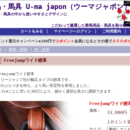
・馬具 U-ma japon（ウーマジャポン
品・馬具の中から使いやすさとデザインに
した乗馬用品・馬具を取り揃えており
カートをみる
｜
マイページへログイン
｜
ご利用案内
｜
イント還元キャンペーン◆100円で
３ポイント
会員になるとその場で
３００ポ
E
>
腹帯・鐙類
>
鐙・鐙革
Freejumpワイド鐙革
reejumpワイド鐙革
フリージャンプ社の幅広タイプの鐙革です。
鐙のぶらつきを抑え、より高い安定性を実現しました。
1.5cmごとに空いた30穴により、細かく適切な長さに調節できます。
Freejumpワイド鐙
価格:
33,000円
[ポイント還
サイズ: