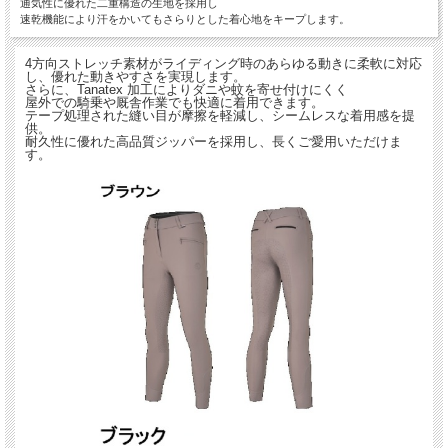
通気性に優れた二重構造の生地を採用し
速乾機能により汗をかいてもさらりとした着心地をキープします。
4方向ストレッチ素材がライディング時のあらゆる動きに柔軟に対応
し、優れた動きやすさを実現します。
さらに、Tanatex 加工によりダニや蚊を寄せ付けにくく
屋外での騎乗や厩舎作業でも快適に着用できます。
テープ処理された縫い目が摩擦を軽減し、シームレスな着用感を提
供。
耐久性に優れた高品質ジッパーを採用し、長くご愛用いただけま
す。