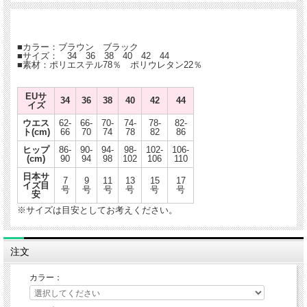
■カラー：ブラウン ブラック
■サイズ： 34 36 38 40 42 44
■素材：ポリエステル78％ ポリウレタン22％
EUサ
34
36
38
40
42
44
イズ
ウエス
62-
66-
70-
74-
78-
82-
ト(cm)
66
70
74
78
82
86
ヒップ
86-
90-
94-
98-
102-
106-
(cm)
90
94
98
102
106
110
日本サ
7
9
11
13
15
17
イズ目
号
号
号
号
号
号
安
※サイズは目安としてお考えください。
注文
カラー：