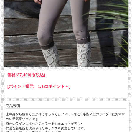
価格:
37,400円
(税込)
[ポイント還元 1,122ポイント～]
商品説明
上半身から腰回りにかけてすっきりとフィットするH字型体型のライダーにおすす
めの乗馬用ウェアです。
身体のラインに沿ったテーラードシルエットが美しく
快適な着用感と洗練されたルックスを両立しています。