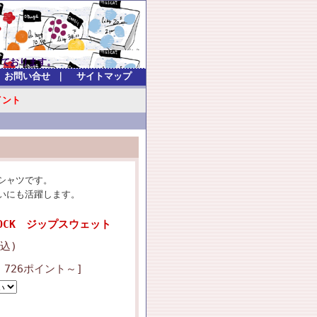
）
ます。
お問い合せ
｜
サイトマップ
イント
シャツです。
いにも活躍します。
 FLOCK ジップスウェット
税込)
 726ポイント～]