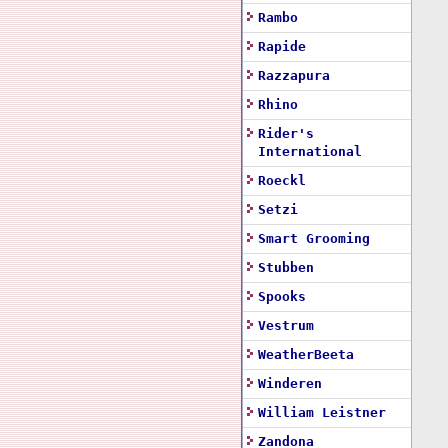
Rambo
Rapide
Razzapura
Rhino
Rider's
International
Roeckl
Setzi
Smart Grooming
Stubben
Spooks
Vestrum
WeatherBeeta
Winderen
William Leistner
Zandona