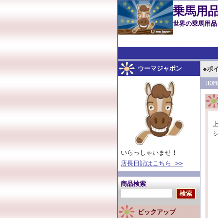
乗馬用品
世界の乗馬用
こだわって厳選
ウーマジャポン
◆ポ
HOM
いらっしゃいませ！
店長日記はこちら >>
商品検索
ピックアップ